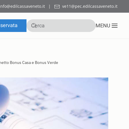
info@edilcassaveneto.it
|
ve11@pec.edilcassaveneto.it
iservata
MENU
cchetto Bonus Casa e Bonus Verde