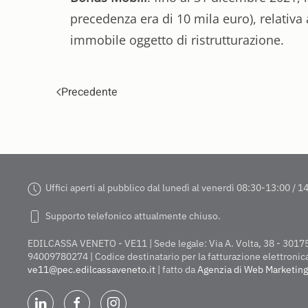
precedenza era di 10 mila euro), relativa 
immobile oggetto di ristrutturazione.
Precedente
Uffici aperti al pubblico dal lunedì al venerdì 08:30-13:00 / 
Supporto telefonico attualmente chiuso.
EDILCASSA VENETO - VE11 | Sede legale: Via A. Volta, 38 - 30175 M
94009780274 | Codice destinatario per la fatturazione elettroni
ve11@pec.edilcassaveneto.it
| fatto da
Agenzia di Web Marketing