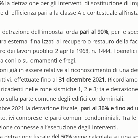
5%
la detrazione per gli interventi di sostituzione di i
 di efficienza pari alla classe A e contestuale all’ins
la detrazione dell’imposta lorda
pari al 90%
, per le spe
ura esterna, finalizzati al recupero o restauro della fac
ro dei lavori pubblici 2 aprile 1968, n. 1444. I benefi
balconi o su ornamenti e fregi.
ioni già in essere relative al riconoscimento di una de
ttivi, effettuate fino al
31 dicembre 2021
. Ricordiamo 
 ricadenti nelle zone sismiche 1, 2 e 3; tale detrazion
co sulla parte comune degli edifici condominiali.
mbre 2021 la detrazione fiscale,
pari al 36% e fino ad
ato, ivi comprese le parti comuni condominiali. Tra l
ione connesse all’esecuzione degli interventi.
la detrazione fiscale
del 50%
viene calcolata su una 