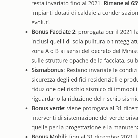
resta invariato fino al 2021.
Rimane al 6
impianti dotati di caldaie a condensazione
evoluti.
Bonus Facciate 2
: prorogata per il 2021 
inclusi quelli di sola pulitura o tinteggiat
zona A o B ai sensi del decreto del Minist
sulle strutture opache della facciata, su 
Sismabonus
: Restano invariate le condiz
sicurezza degli edifici residenziali e produ
riduzione del rischio sismico di immobili
riguardano la riduzione del rischio sismi
Bonus verde
: viene prorogata al 31 dice
interventi di sistemazione del verde priv
quelle per la progettazione e la manutenz
Bonus Mobili
: fino al 31 dicembre 2021, 