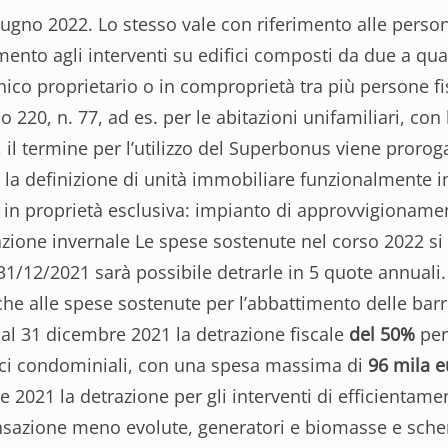
ugno 2022. Lo stesso vale con riferimento alle persone fi
imento agli interventi su edifici composti da due a qu
o proprietario o in comproprietà tra più persone fisic
 220, n. 77, ad es. per le abitazioni unifamiliari, con
 il termine per l’utilizzo del Superbonus viene prorog
s. la definizione di unità immobiliare funzionalmente i
, in proprietà esclusiva: impianto di approvvigionamen
zzazione invernale Le spese sostenute nel corso 2022 s
31/12/2021 sarà possibile detrarle in 5 quote annuali
che alle spese sostenute per l’abbattimento delle barr
 al 31 dicembre 2021 la detrazione fiscale
del 50%
per 
ifici condominiali, con una spesa massima di
96 mila e
 2021 la detrazione per gli interventi di efficientame
densazione meno evolute, generatori e biomasse e sch