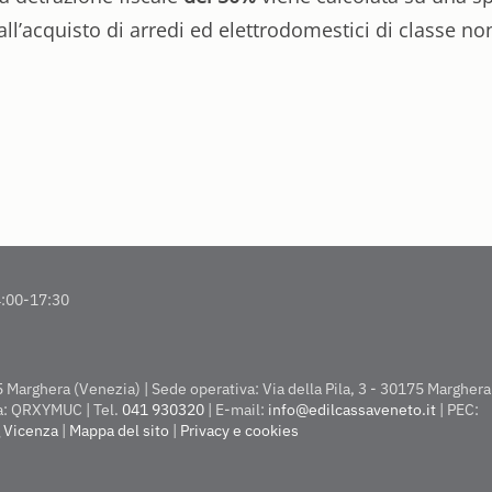
all’acquisto di arredi ed elettrodomestici di classe non
14:00-17:30
arghera (Venezia) | Sede operativa: Via della Pila, 3 - 30175 Marghera 
ca: QRXYMUC | Tel.
041 930320
| E-mail:
info@edilcassaveneto.it
| PEC:
 Vicenza
|
Mappa del sito
|
Privacy e cookies