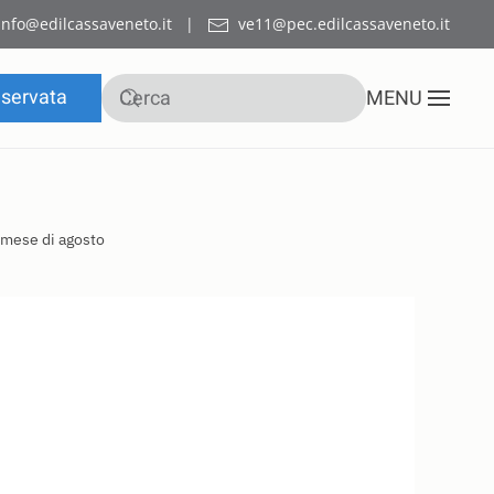
info@edilcassaveneto.it
|
ve11@pec.edilcassaveneto.it
iservata
MENU
 mese di agosto