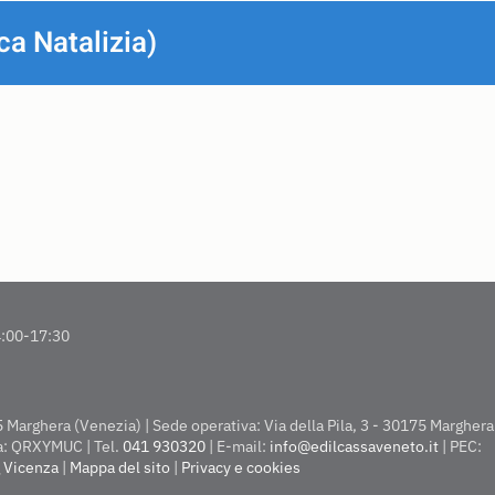
a Natalizia)
14:00-17:30
arghera (Venezia) | Sede operativa: Via della Pila, 3 - 30175 Marghera 
ca: QRXYMUC | Tel.
041 930320
| E-mail:
info@edilcassaveneto.it
| PEC:
 Vicenza
|
Mappa del sito
|
Privacy e cookies