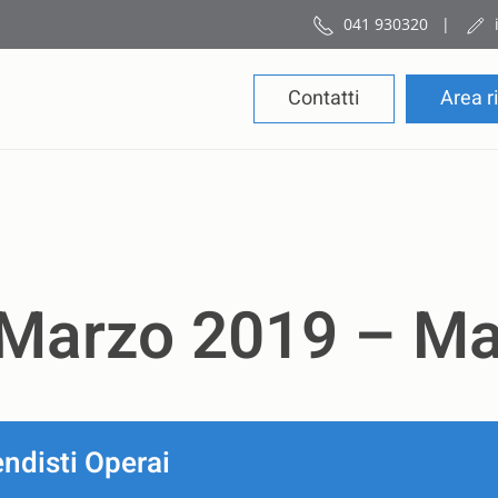
041 930320
|
Contatti
Area r
 Marzo 2019 – M
ndisti Operai