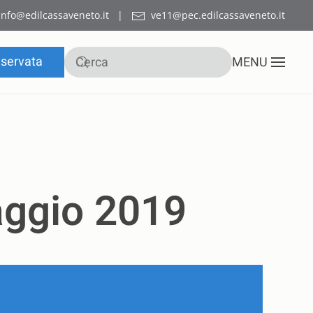
info@edilcassaveneto.it
|
ve11@pec.edilcassaveneto.it
iservata
MENU
aggio 2019