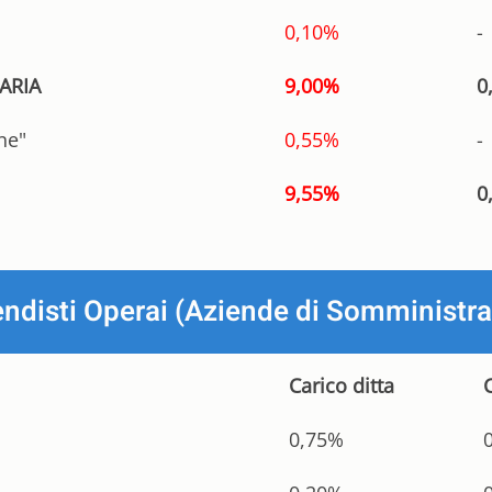
0,10%
-
ARIA
9,00%
0
ne"
0,55%
-
9,55%
0
endisti Operai (Aziende di Somministr
Carico ditta
0,75%