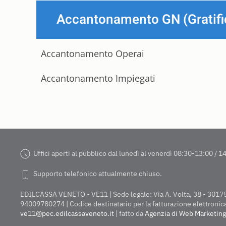
Accantonamento GN (Gratific
Accantonamento Operai
Accantonamento Impiegati
Uffici aperti al pubblico dal lunedì al venerdì 08:30-13:00 / 
Supporto telefonico attualmente chiuso.
EDILCASSA VENETO - VE11 | Sede legale: Via A. Volta, 38 - 30175 M
94009780274 | Codice destinatario per la fatturazione elettroni
ve11@pec.edilcassaveneto.it
| fatto da
Agenzia di Web Marketing