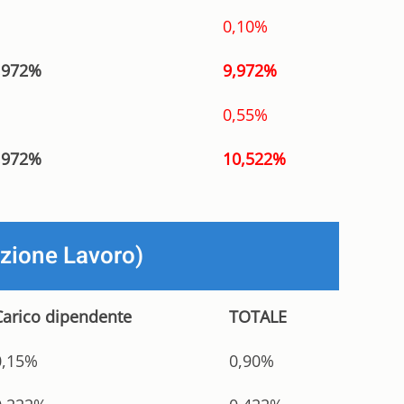
0,10%
,972%
9,972%
0,55%
,972%
10,522%
azione Lavoro)
Carico dipendente
TOTALE
0,15%
0,90%