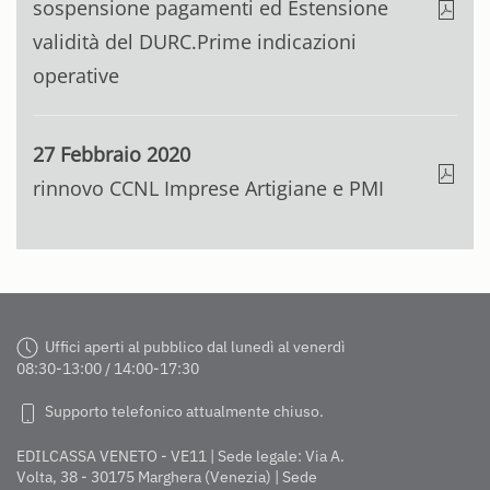
sospensione pagamenti ed Estensione
validità del DURC.Prime indicazioni
operative
27 Febbraio 2020
rinnovo CCNL Imprese Artigiane e PMI
Uffici aperti al pubblico dal lunedì al venerdì
08:30-13:00 / 14:00-17:30
Supporto telefonico attualmente chiuso.
EDILCASSA VENETO - VE11 | Sede legale: Via A.
Volta, 38 - 30175 Marghera (Venezia) | Sede